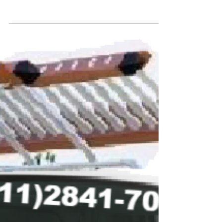
instalador de antenas na zona leste11 2841-7099 -
952347644 tim - 2726-0062 instalador de antenas na
zona norte1127248420 instalador...