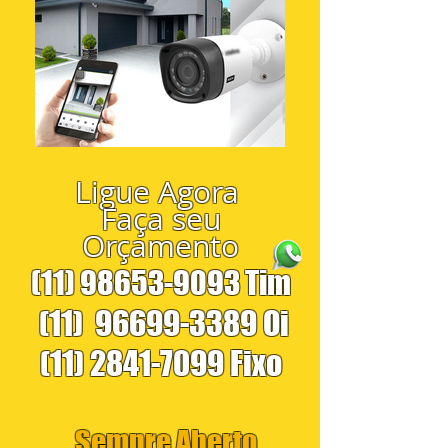
Ligue Agora
Faça seu
Orçamento
(11) 98653-9093
Tim
(11)
96699-3389
Oi
(11) 2841-7099
Fixo
Sempre Aberto