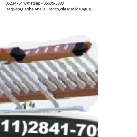
Franco,Vila Matilde,Agua
Rasa,Vila Formosa,Vila
Carrã
Instalador de Antenas (11)2841-7099 /
952347644whatsap - 96699-3389
Itaquera,Penha,Analia Franco,Vila Matilde,Agua
Rasa,Vila Formosa,Vila...