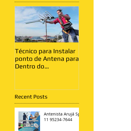
Técnico para Instalar
Antenista Vila Ma
ponto de Antena para
Zona Leste
Dentro do
Apartamento
Recent Posts
Antenista Arujá Sp
11 95234-7644