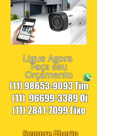
Ligue Agora
Faça seu
Orçamento
(11) 98653-9093
Tim
(11)
96699-3389
Oi
(11) 2841-7099
Fixo
Sempre Aberto