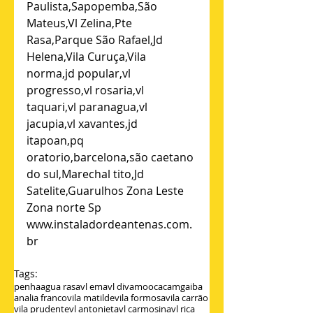
Paulista,Sapopemba,São 
Mateus,Vl Zelina,Pte 
Rasa,Parque São Rafael,Jd 
Helena,Vila Curuça,Vila 
norma,jd popular,vl 
progresso,vl rosaria,vl 
taquari,vl paranagua,vl 
jacupia,vl xavantes,jd 
itapoan,pq 
oratorio,barcelona,são caetano 
do sul,Marechal tito,Jd 
Satelite,Guarulhos Zona Leste 
Zona norte Sp
www.instaladordeantenas.com.
br
Tags:
penha
agua rasa
vl ema
vl diva
mooca
camgaiba
analia franco
vila matilde
vila formosa
vila carrão
vila prudente
vl antonieta
vl carmosina
vl rica