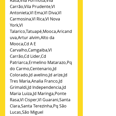
Rasa,Vila Formosa,Vila 
Carrão,Vila Prudente,Vl 
Antonieta,Vl Ema,Vl Diva,Vl 
Carmosina,Vl Rica,Vl Nova 
York,Vl 
Talarico,Tatuapé,Mooca,Aricand
uva,Artur alvim,Alto da 
Mooca,Cd A E 
Carvalho,Camgaiba,Vl 
Carrão,Cd Lider,Cd 
Patriarca,Ermelino Matarazo,Pq 
do Carmo,Centenario,Jd 
Colorado,Jd avelino,Jd arize,Jd 
Tres Maria,Analia Franco,Jd 
Grimaldi,Jd Independencia,Jd 
Maria Luiza,Jd Maringa,Ponte 
Rasa,Vl Cisper,Vl Guarani,Santa 
Clara,Santa Terezinha,Pq São 
Lucas,São Miguel 