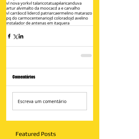
vl nova york
vl talarico
tatuapé
aricanduva
artur alvim
alto da mooca
cd a e carvalho
vl carrão
cd lider
cd patriarca
ermelino matarazo
pq do carmo
centenario
jd colorado
jd avelino
instalador de antenas em itaquera
Comentários
Escreva um comentário
Featured Posts