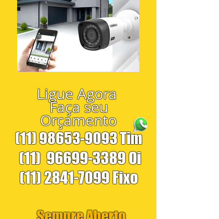
Ligue Agora
Faça seu
Orçamento
(11) 98653-9093
Tim
(11)
96699-3389
Oi
(11) 2841-7099
Fixo
Sempre Aberto