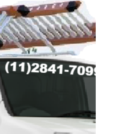
952347644whatsap - 96699-3389
Itaquera,Penha,Analia Franco,Vila Matilde,Agua
Rasa,Vila Formosa,Vila...