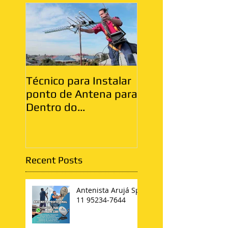
Técnico para Instalar
Antenista Vila Ma
ponto de Antena para
Zona Leste
Dentro do
Apartamento
Recent Posts
Antenista Arujá Sp
11 95234-7644