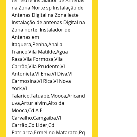
terrestre Instalador de Antenas 
na Zona Norte sp Instalação de 
Antenas Digital na Zona leste 
Instalação de antenas Digital na 
Zona norte  Instalador de 
Antenas em 
Itaquera,Penha,Analia 
Franco,Vila Matilde,Agua 
Rasa,Vila Formosa,Vila 
Carrão,Vila Prudente,Vl 
Antonieta,Vl Ema,Vl Diva,Vl 
Carmosina,Vl Rica,Vl Nova 
York,Vl 
Talarico,Tatuapé,Mooca,Aricand
uva,Artur alvim,Alto da 
Mooca,Cd A E 
Carvalho,Camgaiba,Vl 
Carrão,Cd Lider,Cd 
Patriarca,Ermelino Matarazo,Pq 