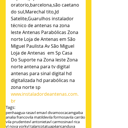
oratorio,barcelona,são caetano 
do sul,Marechal tito,Jd 
Satelite,Guarulhos instalador 
técnico de antenas na zona 
leste Antenas Parabólicas Zona 
norte Loja de Antenas em São 
Miguel Paulista Av São Miguel 
Loja de Antenas  em Sp Casa 
Do Suporte na Zona leste Zona 
norte antena para tv digital 
antenas para sinal digital hd 
digitalizada hd parabólicas na 
zona norte sp
www.instaladordeantenas.com.
br
Tags:
penha
agua rasa
vl ema
vl diva
mooca
camgaiba
analia franco
vila matilde
vila formosa
vila carrão
vila prudente
vl antonieta
vl carmosina
vl rica
vl nova york
vl talarico
tatuapé
aricanduva