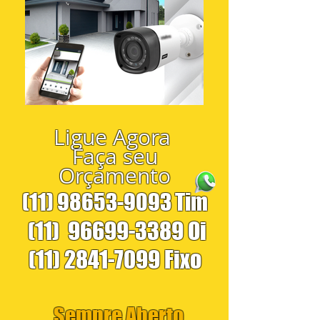
Ligue Agora
Faça seu
Orçamento
(11) 98653-9093
Tim
(11)
96699-3389
Oi
(11) 2841-7099
Fixo
Sempre Aberto