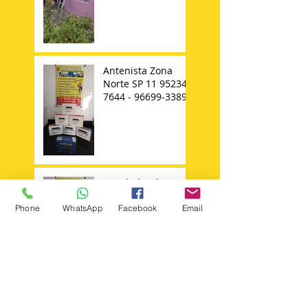
Antenista Zona
Norte SP 11 95234-
7644 - 96699-3389
Instalador de
Antena Parabolica
Ku Digital
Phone
WhatsApp
Facebook
Email
Instalador de
Antenas na Zona