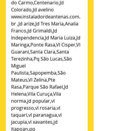
do Carmo,Centenario,Jd 
Colorado,Jd avelino 
www.instaladordeantenas.com.
br ,Jd arize,Jd Tres Maria,Analia 
Franco,Jd Grimaldi,Jd 
Independencia,Jd Maria Luiza,Jd 
Maringa,Ponte Rasa,Vl Cisper,Vl 
Guarani,Santa Clara,Santa 
Terezinha,Pq São Lucas,São 
Miguel 
Paulista,Sapopemba,São 
Mateus,Vl Zelina,Pte 
Rasa,Parque São Rafael,Jd 
Helena,Vila Curuça,Vila 
norma,jd popular,vl 
progresso,vl rosaria,vl 
taquari,vl paranagua,vl 
jacupia,vl xavantes,jd 
itapoan,pq 