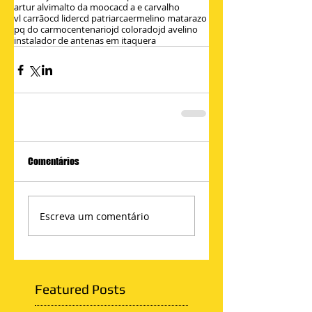
artur alvim
alto da mooca
cd a e carvalho
vl carrão
cd lider
cd patriarca
ermelino matarazo
pq do carmo
centenario
jd colorado
jd avelino
instalador de antenas em itaquera
Comentários
Escreva um comentário
Featured Posts