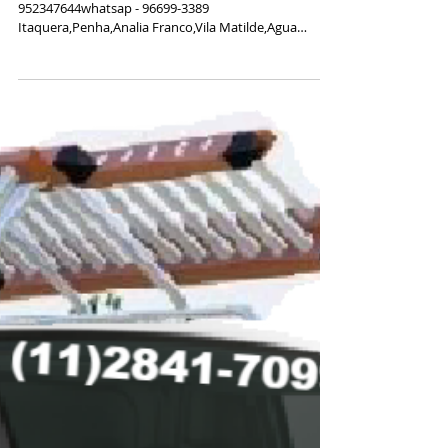
Franco,Vila Matilde,Agua
Rasa,Vila Formosa,Vila
Carrã
Instalador de Antenas (11)2841-7099 /
952347644whatsap - 96699-3389
Itaquera,Penha,Analia Franco,Vila Matilde,Agua
Rasa,Vila Formosa,Vila...