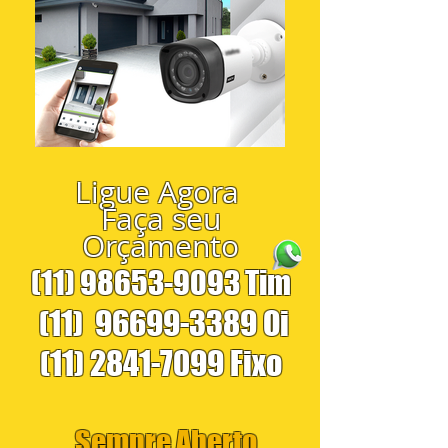
Ligue Agora
Faça seu
Orçamento
(11) 98653-9093
Tim
(11)
96699-3389
Oi
(11) 2841-7099
Fixo
Sempre Aberto