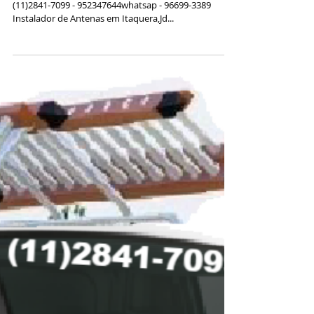
larangeiras,iguate
Instalador de Antenas na Zona Leste Norte Sul Sp
(11)2841-7099 - 952347644whatsap - 96699-3389
Instalador de Antenas em Itaquera,Jd...