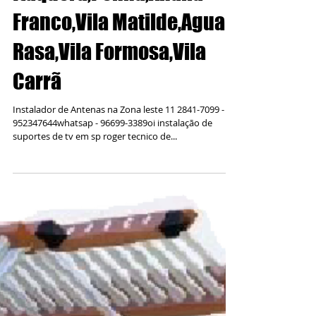
Instalador de Antenas em
Itaquera,Penha,Analia
Franco,Vila Matilde,Agua
Rasa,Vila Formosa,Vila
Carrã
Instalador de Antenas na Zona leste 11 2841-7099 -
952347644whatsap - 96699-3389oi instalação de
suportes de tv em sp roger tecnico de...