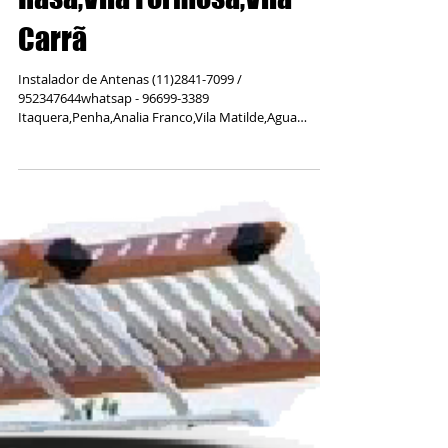
Instalador de Antenas em
Itaquera,Penha,Analia
Franco,Vila Matilde,Agua
Rasa,Vila Formosa,Vila
Carrã
Instalador de Antenas (11)2841-7099 /
952347644whatsap - 96699-3389
Itaquera,Penha,Analia Franco,Vila Matilde,Agua
Rasa,Vila Formosa,Vila...