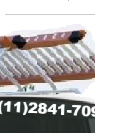
larangeiras,iguate
Instalador de Antenas na Zona Leste Norte Sul Sp
(11)2841-7099 - 952347644whatsap - 96699-3389
Instalador de Antenas em Itaquera,Jd...