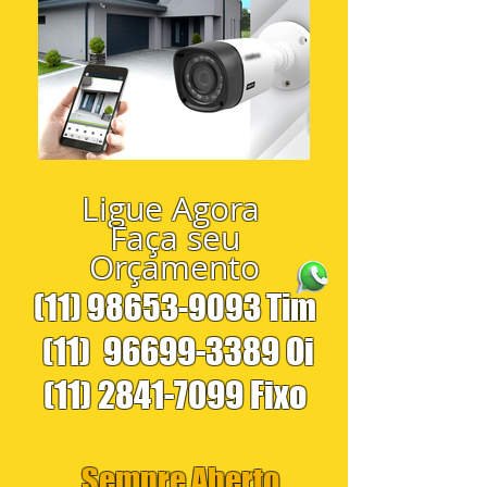
Ligue Agora
Faça seu
Orçamento
(11) 98653-9093
Tim
(11)
96699-3389
Oi
(11) 2841-7099
Fixo
Sempre Aberto